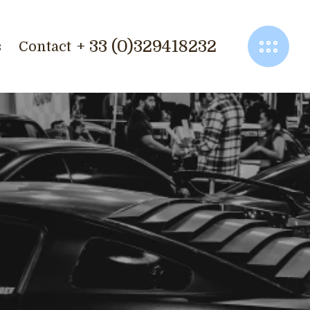
+ 33 (0)329418232
s
Contact